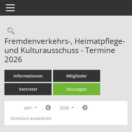
Toggle navigation
Rechercheauswahl
Fremdenverkehrs-, Heimatpflege-
und Kulturausschuss - Termine
2026
Informationen
Mitglieder
Vertreter
Sitzungen
Jahr
2026
Gremium auswählen