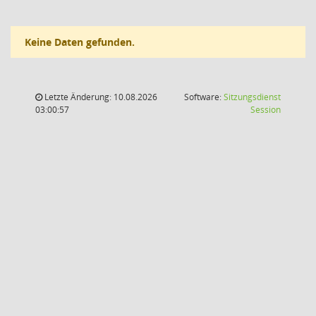
Keine Daten gefunden.
Letzte Änderung: 10.08.2026
Software:
Sitzungsdienst
(Wird in
03:00:57
Session