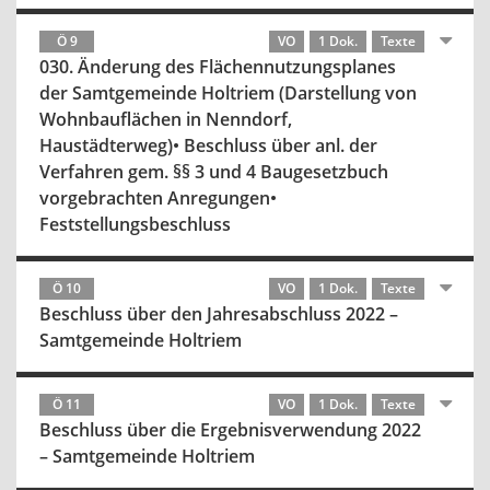
Ö 9
VO
1 Dok.
Texte
030. Änderung des Flächennutzungsplanes
der Samtgemeinde Holtriem (Darstellung von
Wohnbauflächen in Nenndorf,
Haustädterweg)• Beschluss über anl. der
Verfahren gem. §§ 3 und 4 Baugesetzbuch
vorgebrachten Anregungen•
Feststellungsbeschluss
Ö 10
VO
1 Dok.
Texte
Beschluss über den Jahresabschluss 2022 –
Samtgemeinde Holtriem
Ö 11
VO
1 Dok.
Texte
Beschluss über die Ergebnisverwendung 2022
– Samtgemeinde Holtriem