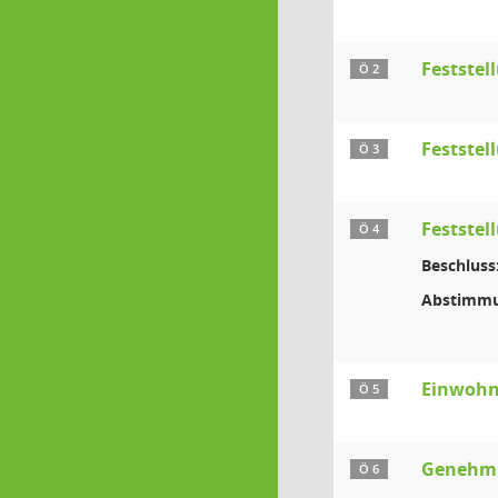
Festste
Ö 2
Feststel
Ö 3
Feststel
Ö 4
Beschluss
Abstimmu
Einwohn
Ö 5
Genehmi
Ö 6