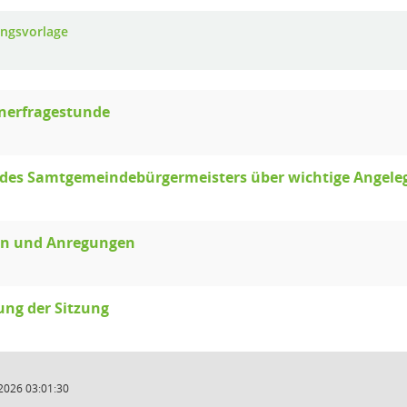
ungsvorlage
nerfragestunde
 des Samtgemeindebürgermeisters über wichtige Angele
en und Anregungen
ung der Sitzung
2026 03:01:30