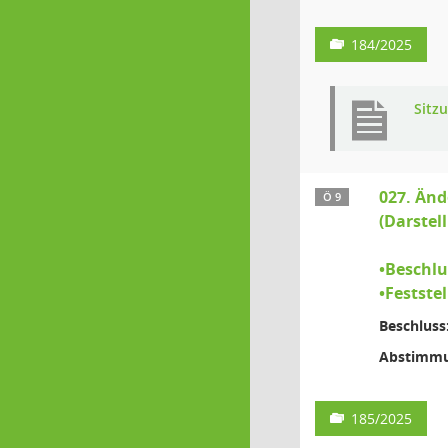
184/2025
Sitz
027. Än
Ö 9
(Darstel
•Beschlu
•Festste
Beschluss
Abstimmu
185/2025