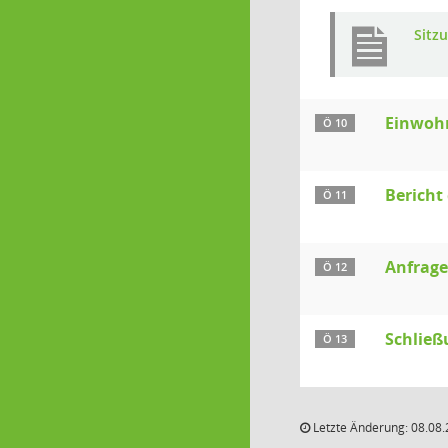
Sitz
Einwoh
Ö 10
Bericht
Ö 11
Anfrag
Ö 12
Schließ
Ö 13
Letzte Änderung: 08.08.