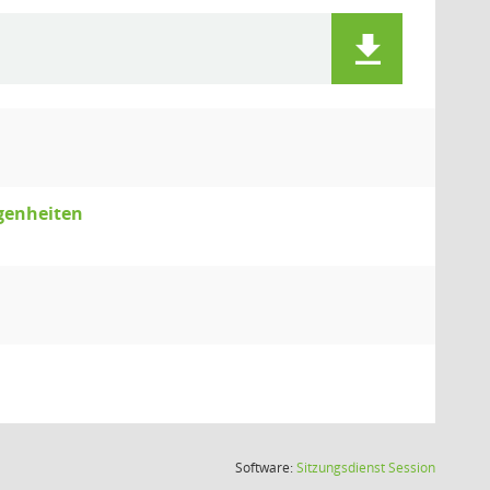
genheiten
(Wird in
Software:
Sitzungsdienst
Session