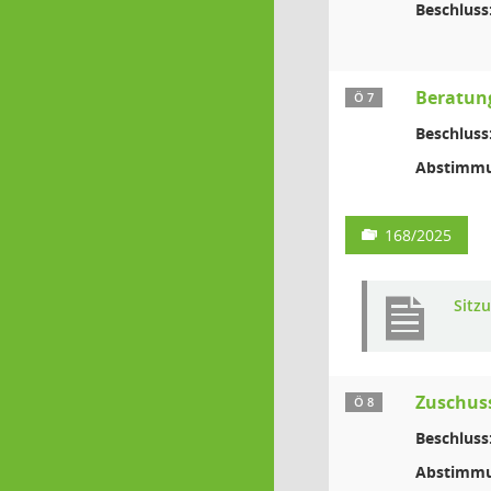
Beschluss
Beratung
Ö 7
Beschluss
Abstimmu
168/2025
Sitz
Zuschuss
Ö 8
Beschluss
Abstimmu