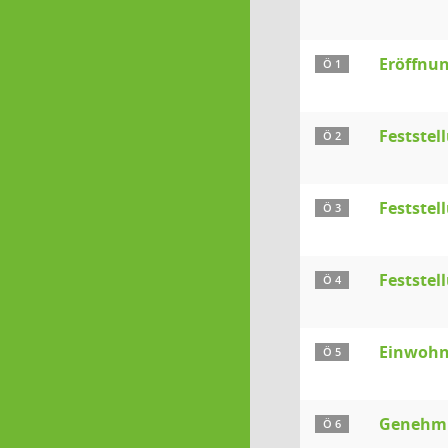
Eröffnu
Ö 1
Festste
Ö 2
Feststel
Ö 3
Feststel
Ö 4
Einwohn
Ö 5
Genehmi
Ö 6