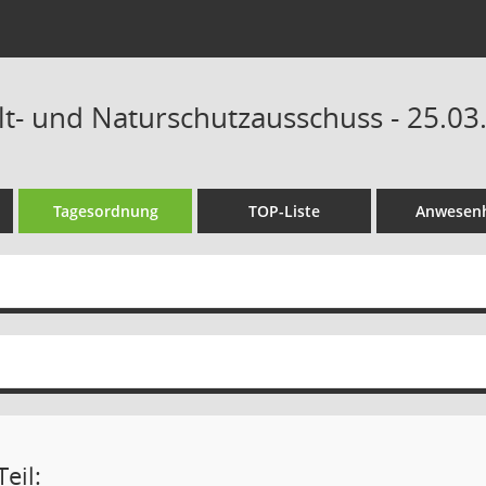
t- und Naturschutzausschuss - 25.03
Tagesordnung
TOP-Liste
Anwesenh
eil: