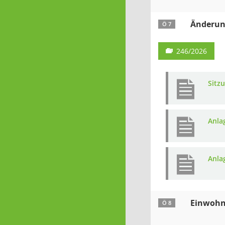
Änderun
Ö 7
246/2026
Sitz
Anla
Anla
Einwohn
Ö 8