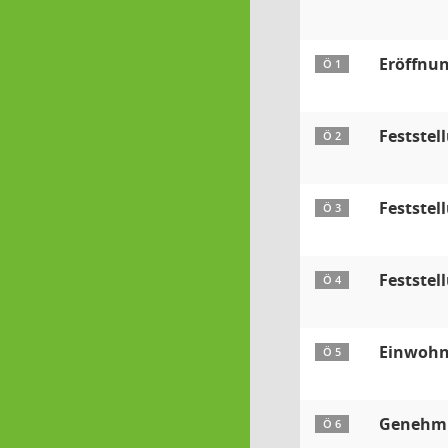
Eröffnu
Ö 1
Festste
Ö 2
Feststel
Ö 3
Feststel
Ö 4
Einwohn
Ö 5
Genehmi
Ö 6