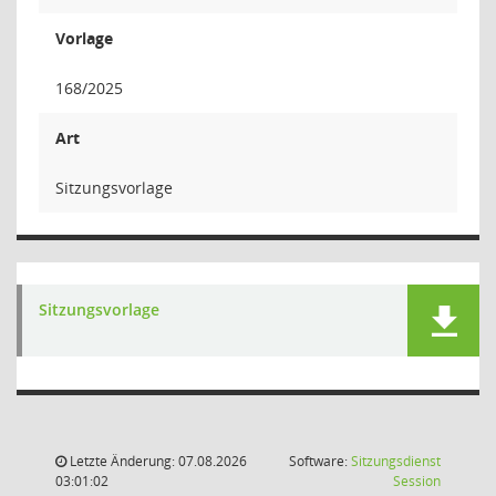
Vorlage
168/2025
Art
Sitzungsvorlage
Sitzungsvorlage
Letzte Änderung: 07.08.2026
Software:
Sitzungsdienst
(Wird in
03:01:02
Session