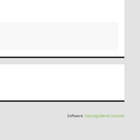
(Wird in
Software:
Sitzungsdienst
Session