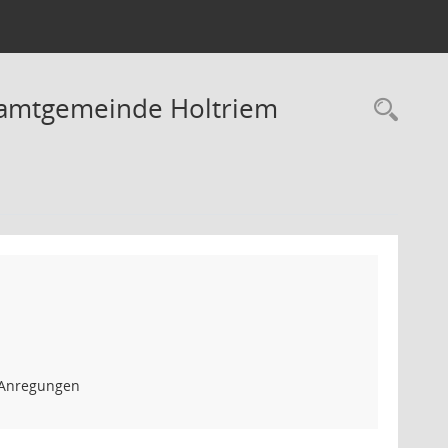
Samtgemeinde Holtriem
Rec
n Anregungen