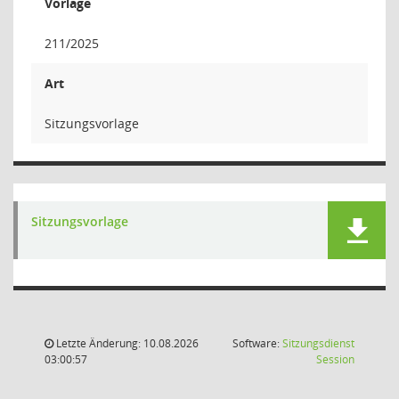
Vorlage
211/2025
Art
Sitzungsvorlage
Sitzungsvorlage
Letzte Änderung: 10.08.2026
Software:
Sitzungsdienst
(Wird in
03:00:57
Session