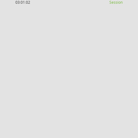
(Wird in
03:01:02
Session