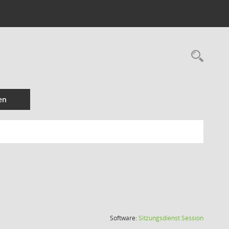
Rec
en
(Wird in
Software:
Sitzungsdienst
Session