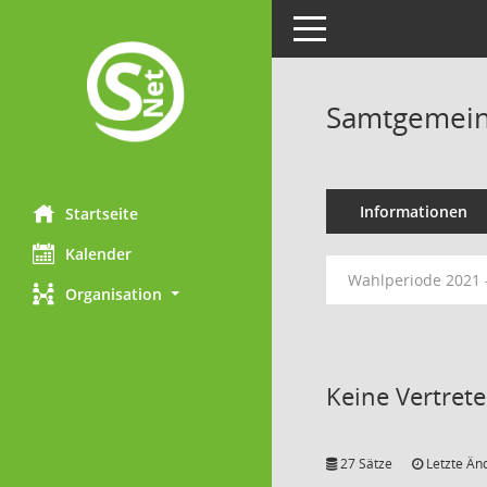
Toggle navigation
Samtgemein
Informationen
Startseite
Kalender
Wahlperiode 2021 
Organisation
Keine Vertret
27 Sätze
Letzte Än