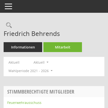
Toggle navigation
Rechercheauswahl
Friedrich Behrends
Informationen
Mitarbeit
Aktuell
Aktuell
Wahlperiode 2021 - 2026
STIMMBERECHTIGTE MITGLIEDER
Feuerwehrausschuss