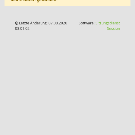
Letzte Änderung: 07.08.2026
Software:
Sitzungsdienst
(Wird in
03:01:02
Session