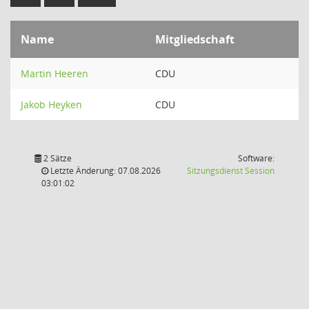
Name
Mitgliedschaft
Martin Heeren
CDU
Jakob Heyken
CDU
2 Sätze
Software:
(Wird in
Letzte Änderung: 07.08.2026
Sitzungsdienst
Session
03:01:02