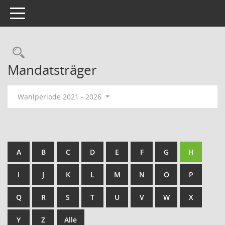
Toggle navigation
Rechercheauswahl
Mandatsträger
Wahlperiode 2021 - 2026
A
B
C
D
E
F
G
H
I
J
K
L
M
N
O
P
Q
R
S
T
U
V
W
X
Y
Z
Alle