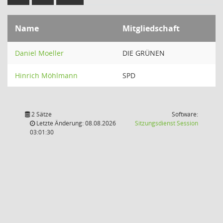
Name
Mitgliedschaft
Daniel Moeller
DIE GRÜNEN
Hinrich Möhlmann
SPD
2 Sätze
Software:
(Wird in
Letzte Änderung: 08.08.2026
Sitzungsdienst
Session
03:01:30