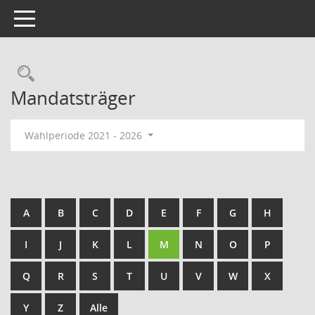
Toggle navigation
Rechercheauswahl
Mandatsträger
Wahlperiode 2021 - 2026
A
B
C
D
E
F
G
H
I
J
K
L
M
N
O
P
Q
R
S
T
U
V
W
X
Y
Z
Alle