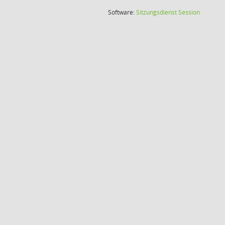
(Wird in
Software:
Sitzungsdienst
Session