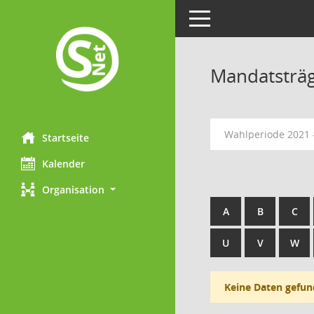
Toggle navigation
Mandatsträ
Wahlperiode 2021 
Startseite
Kalender
Organisation
A
B
C
U
V
W
Keine Daten gefun