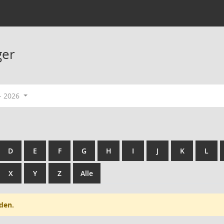
ger
- 2026
D
E
F
G
H
I
J
K
L
X
Y
Z
Alle
den.