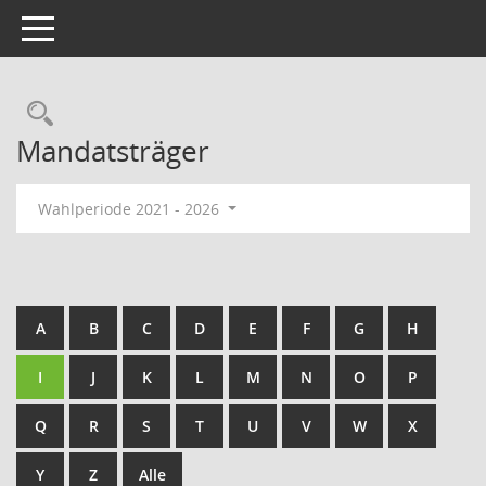
Toggle navigation
Rechercheauswahl
Mandatsträger
Wahlperiode 2021 - 2026
A
B
C
D
E
F
G
H
I
J
K
L
M
N
O
P
Q
R
S
T
U
V
W
X
Y
Z
Alle