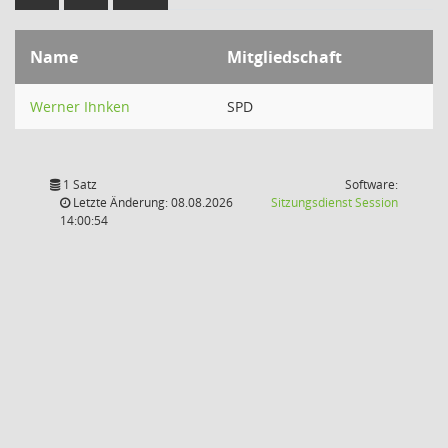
Name
Mitgliedschaft
Werner Ihnken
SPD
1 Satz
Software:
(Wird in
Letzte Änderung: 08.08.2026
Sitzungsdienst
Session
14:00:54