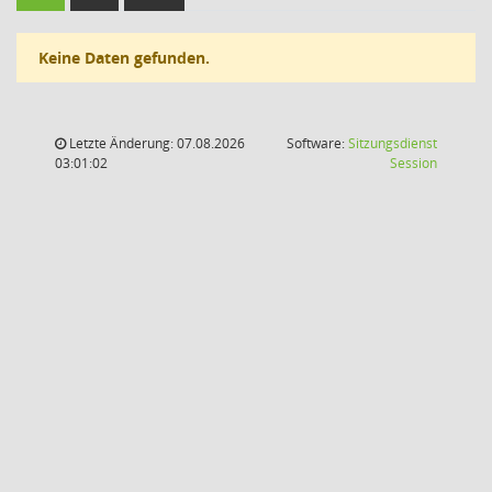
Keine Daten gefunden.
Letzte Änderung: 07.08.2026
Software:
Sitzungsdienst
(Wird in
03:01:02
Session