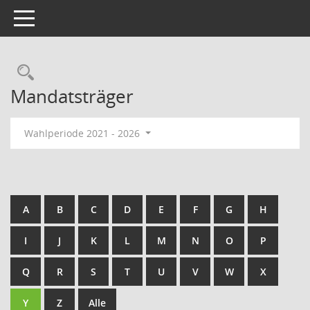
Toggle navigation
Rechercheauswahl
Mandatsträger
Wahlperiode 2021 - 2026
A
B
C
D
E
F
G
H
I
J
K
L
M
N
O
P
Q
R
S
T
U
V
W
X
Y
Z
Alle