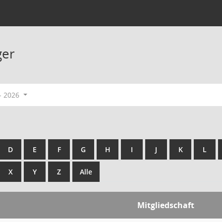
ger
- 2026
D
E
F
G
H
I
J
K
L
X
Y
Z
Alle
Mitgliedschaft