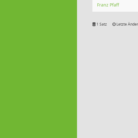
Franz Pfaff
1 Satz
Letzte Änder