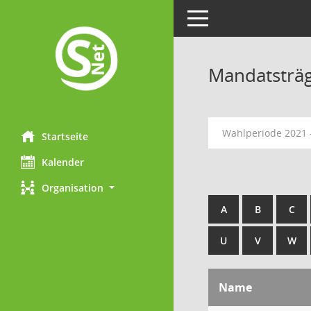
Toggle navigation
Mandatsträ
Wahlperiode 2021 
Startseite
Kalender
Organisation
A
B
C
U
V
W
Name