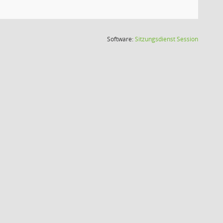
(Wird in
Software:
Sitzungsdienst
Session