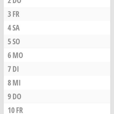
2
DO
3
FR
4
SA
5
SO
6
MO
7
DI
8
MI
9
DO
10
FR