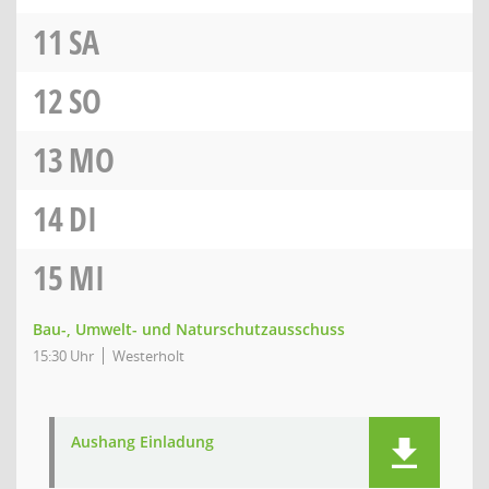
11
SA
12
SO
13
MO
14
DI
15
MI
Bau-, Umwelt- und Naturschutzausschuss
15:30 Uhr
Westerholt
Aushang Einladung