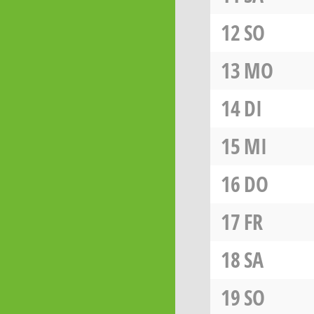
12
SO
13
MO
14
DI
15
MI
16
DO
17
FR
18
SA
19
SO