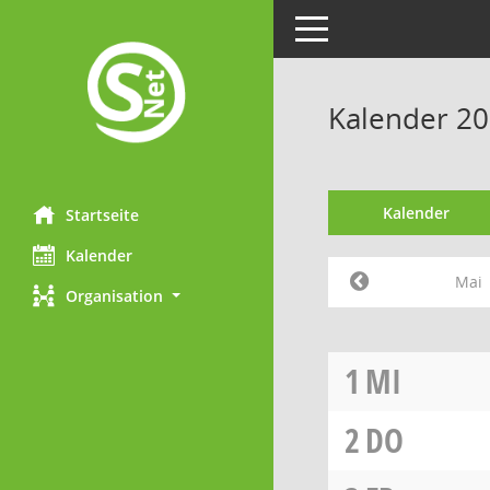
Toggle navigation
Kalender 20
Kalender
Startseite
Kalender
Mai
Organisation
1
MI
2
DO