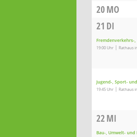
20
MO
21
DI
Fremdenverkehrs-,
19:00 Uhr
Rathaus in
Jugend-, Sport- un
19:45 Uhr
Rathaus in
22
MI
Bau-, Umwelt- und