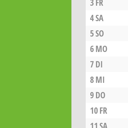
3
FR
4
SA
5
SO
6
MO
7
DI
8
MI
9
DO
10
FR
11
SA