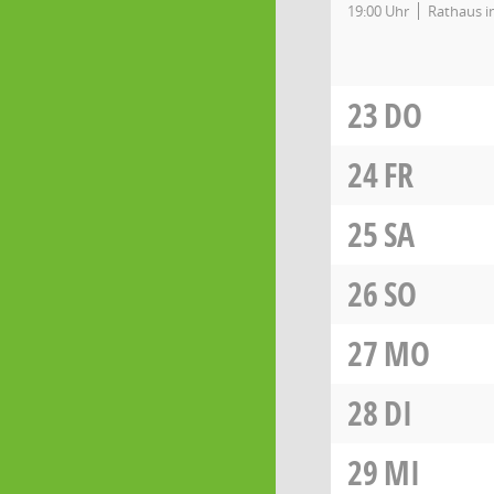
19:00 Uhr
Rathaus in
23
DO
24
FR
25
SA
26
SO
27
MO
28
DI
29
MI