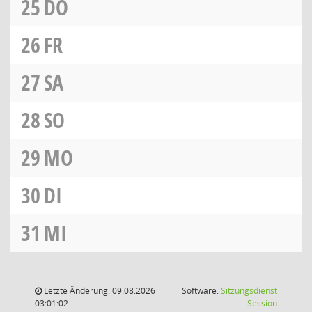
25
DO
26
FR
27
SA
28
SO
29
MO
30
DI
31
MI
Letzte Änderung: 09.08.2026
Software:
Sitzungsdienst
(Wird in
03:01:02
Session