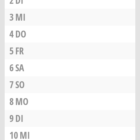
2
DI
3
MI
4
DO
5
FR
6
SA
7
SO
8
MO
9
DI
10
MI